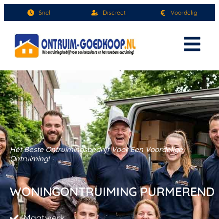
Snel
Discreet
Voordelig
Hét Beste Ontruimingsbedrijf Voor Een Voordelige
Ontruiming!
WONINGONTRUIMING PURMEREND
Maatwerk