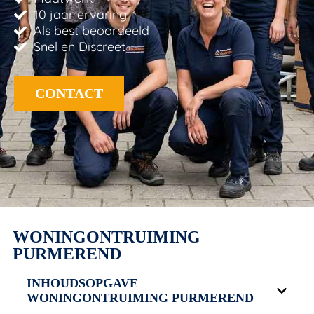
10 jaar ervaring
Als best beoordeeld
Snel en Discreet
CONTACT
WONINGONTRUIMING
PURMEREND
INHOUDSOPGAVE
WONINGONTRUIMING PURMEREND