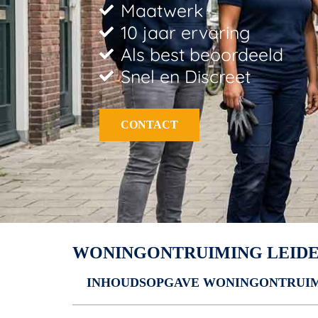
Maatwerk
10 jaar ervaring
Als best beoordeeld
Snel en Discreet
CONTACT
WONINGONTRUIMING LEID
INHOUDSOPGAVE WONINGONTRUIM