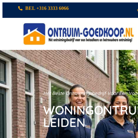
BEL +316 3333 6066
Hét Beste Ontruimingsbedrijf Voor Een Voor
WONINGONTRU
LEIDEN