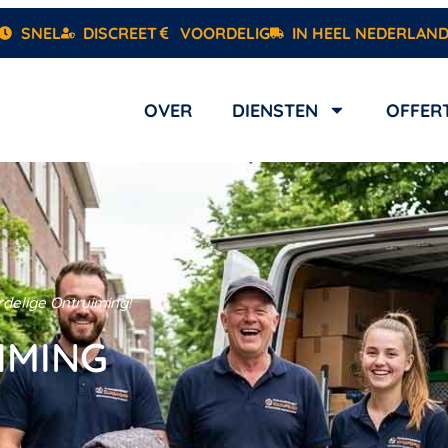
SNEL
DISCREET
VOORDELIG
IN HEEL NEDERLAN
OVER
DIENSTEN
OFFER
delige Ontruiming!
IMING