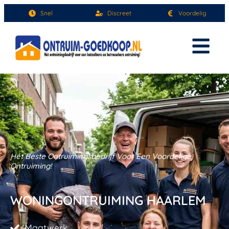
Snel
Discreet
Voordelig
Hét Beste Ontruimingsbedrijf Voor Een Voordelige
Ontruiming!
WONINGONTRUIMING HAARLEM
Maatwerk