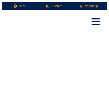
Snel
Discreet
Voordelig
Hét Beste Ontruimingsbedrijf Voor Een Voordelige Ontruiming!
WONINGONTRUIMING
DORDRECHT