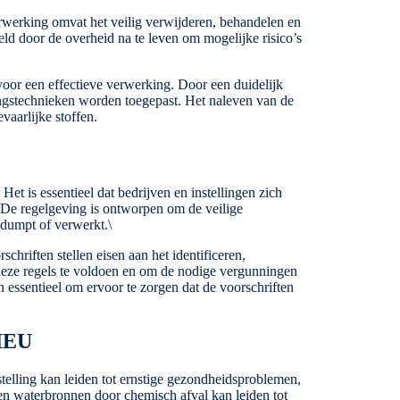
rwerking omvat het veilig verwijderen, behandelen en
teld door de overheid na te leven om mogelijke risico’s
 voor een effectieve verwerking. Door een duidelijk
ingstechnieken worden toegepast. Het naleven van de
vaarlijke stoffen.
et is essentieel dat bedrijven en instellingen zich
 De regelgeving is ontworpen om de veilige
edumpt of verwerkt.\
hriften stellen eisen aan het identificeren,
 deze regels te voldoen en om de nodige vergunningen
n essentieel om ervoor te zorgen dat de voorschriften
IEU
stelling kan leiden tot ernstige gezondheidsproblemen,
en waterbronnen door chemisch afval kan leiden tot