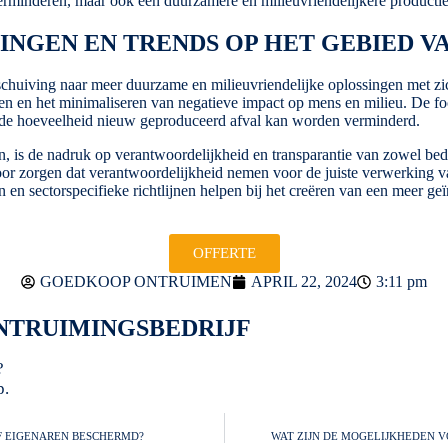
e verminderen, maar ook een duurzamere en milieuvriendelijkere product
NGEN EN TRENDS OP HET GEBIED V
chuiving naar meer duurzame en milieuvriendelijke oplossingen met z
den en het minimaliseren van negatieve impact op mens en milieu. De f
r de hoeveelheid nieuw geproduceerd afval kan worden verminderd.
ten, is de nadruk op verantwoordelijkheid en transparantie van zowel b
or zorgen dat verantwoordelijkheid nemen voor de juiste verwerking van
n sectorspecifieke richtlijnen helpen bij het creëren van een meer ge
OFFERTE
GOEDKOOP ONTRUIMEN
APRIL 22, 2024
3:11 pm
TRUIMINGSBEDRIJF
?
p.
F EIGENAREN BESCHERMD?
WAT ZIJN DE MOGELIJKHEDEN 