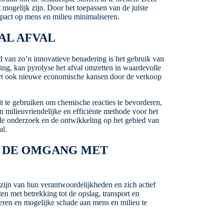
 mogelijk zijn. Door het toepassen van de juiste
act op mens en milieu minimaliseren.
AL AFVAL
ld van zo’n innovatieve benadering is het gebruik van
ng, kan pyrolyse het afval omzetten in waardevolle
ëert ook nieuwe economische kansen door de verkoop
it te gebruiken om chemische reacties te bevorderen,
n milieuvriendelijke en efficiënte methode voor het
nde onderzoek en de ontwikkeling op het gebied van
al.
J DE OMGANG MET
 zijn van hun verantwoordelijkheden en zich actief
ten met betrekking tot de opslag, transport en
iseren en mogelijke schade aan mens en milieu te