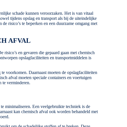
nlijke schade kunnen veroorzaken. Het is van vitaal
el tijdens opslag en transport als bij de uiteindelijke
om de risico’s te beperken en een duurzame omgang met
CH AFVAL
De risico’s en gevaren die gepaard gaan met chemisch
ntworpen opslagfaciliteiten en transportmiddelen is
g te voorkomen. Daarnaast moeten de opslagfaciliteiten
isch afval moeten speciale containers en voertuigen
n te verminderen.
te minimaliseren. Een veelgebruikte techniek is de
 Daarnaast kan chemisch afval ook worden behandeld met
voerd.
ruikt om de schadelijke stoffen af te breken. Deze