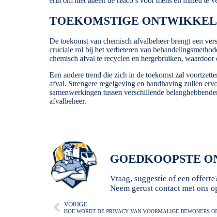
erin om niet alleen de risico’s voor mens en milieu t
TOEKOMSTIGE ONTWIKKELI
De toekomst van chemisch afvalbeheer brengt een vers
cruciale rol bij het verbeteren van behandelingsmetho
chemisch afval te recyclen en hergebruiken, waardoo
Een andere trend die zich in de toekomst zal voortzet
afval. Strengere regelgeving en handhaving zullen ervo
samenwerkingen tussen verschillende belanghebbenden e
afvalbeheer.
GOEDKOOPSTE ON
Vraag, suggestie of een offerte
Neem gerust contact met ons o
VORIGE
HOE WORDT DE PRIVACY VAN VOORMALIGE BEWONERS O