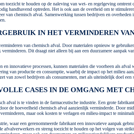
m toezicht te houden op de naleving van wet- en regelgeving omtrent c
odig handhavend optreden. Het is ook aan de overheid om te stimulere
er van chemisch afval. Samenwerking tussen bedrijven en overheden is
en.
RGEBRUIK IN HET VERMINDEREN VA
t verminderen van chemisch afval. Door materialen opnieuw te gebruike
ijk verminderen. Dit draagt niet alleen bij aan een duurzamere aanpak va
n en innovatieve processen, kunnen materialen die voorheen als afva
dering van productie en consumptie, waarbij de impact op het milieu aa
zet van zowel bedrijven als consumenten, met als uiteindelijk doel een
VOLLE CASES IN DE OMGANG MET C
ch afval is te vinden in de farmaceutische industrie. Een grote fabrik
rdoor de hoeveelheid chemisch afval aanzienlijk verminderde. Door mid
e verminderen, maar ook kosten te verlagen en milieu-impact te minimali
trie, waar een gerenommeerde fabrikant een innovatieve aanpak gebruikt
afvalverwerkers en streng toezicht te houden op het volgen van strikte 