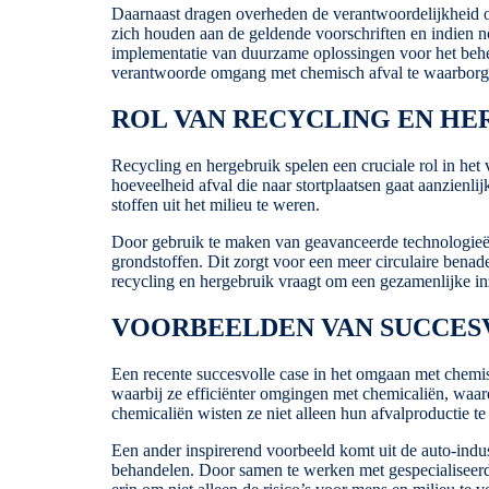
Daarnaast dragen overheden de verantwoordelijkheid o
zich houden aan de geldende voorschriften en indien n
implementatie van duurzame oplossingen voor het behe
verantwoorde omgang met chemisch afval te waarborg
ROL VAN RECYCLING EN HE
Recycling en hergebruik spelen een cruciale rol in he
hoeveelheid afval die naar stortplaatsen gaat aanzienl
stoffen uit het milieu te weren.
Door gebruik te maken van geavanceerde technologieë
grondstoffen. Dit zorgt voor een meer circulaire bena
recycling en hergebruik vraagt om een gezamenlijke in
VOORBEELDEN VAN SUCCES
Een recente succesvolle case in het omgaan met chemis
waarbij ze efficiënter omgingen met chemicaliën, waa
chemicaliën wisten ze niet alleen hun afvalproductie t
Een ander inspirerend voorbeeld komt uit de auto-indus
behandelen. Door samen te werken met gespecialiseerde 