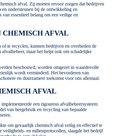
hemisch afval. Zij moeten ervoor zorgen dat bedrijven
n en ondersteunen bij de ontwikkeling en
 van essentieel belang om een veilige en
N CHEMISCH AFVAL
n of te recyclen, kunnen bedrijven en overheden de
n afvalbeheer, maar het helpt ook om schadelijke
l werden beschouwd, worden omgezet in waardevolle
nzienlijk wordt verminderd. Het bevorderen van
 schonere en duurzamere toekomst voor ons allemaal.
HEMISCH AFVAL
ant implementeerde een rigoureus afvalbeheersysteem
del van hergebruik en recycling van bepaalde
seren.
e om gevaarlijk chemisch afval veilig en effectief te
veiligheids- en milieuprotocollen, slaagde het bedrijf