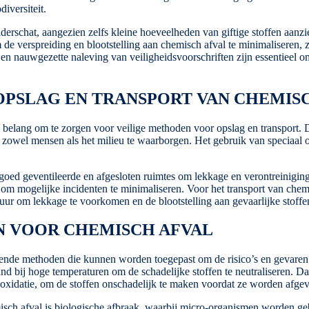
iversiteit.
rschat, aangezien zelfs kleine hoeveelheden van giftige stoffen aanzie
 verspreiding en blootstelling aan chemisch afval te minimaliseren, zow
en nauwgezette naleving van veiligheidsvoorschriften zijn essentieel 
PSLAG EN TRANSPORT VAN CHEMIS
l belang om te zorgen voor veilige methoden voor opslag en transport. 
n zowel mensen als het milieu te waarborgen. Het gebruik van speciaal o
 goed geventileerde en afgesloten ruimtes om lekkage en verontreinigin
om mogelijke incidenten te minimaliseren. Voor het transport van chem
atuur om lekkage te voorkomen en de blootstelling aan gevaarlijke stoffe
 VOOR CHEMISCH AFVAL
llende methoden die kunnen worden toegepast om de risico’s en gevaren 
and bij hoge temperaturen om de schadelijke stoffen te neutraliseren.
f oxidatie, om de stoffen onschadelijk te maken voordat ze worden afge
sch afval is biologische afbraak, waarbij micro-organismen worden geb