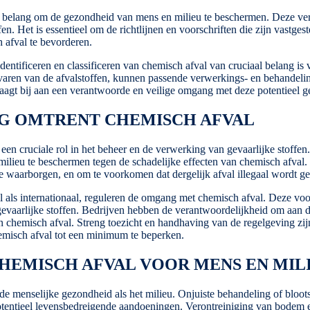
al belang om de gezondheid van mens en milieu te beschermen. Deze ve
en. Het is essentieel om de richtlijnen en voorschriften die zijn vastges
 afval te bevorderen.
dentificeren en classificeren van chemisch afval van cruciaal belang is
gevaren van de afvalstoffen, kunnen passende verwerkings- en behandel
aagt bij aan een verantwoorde en veilige omgang met deze potentieel ge
G OMTRENT CHEMISCH AFVAL
 cruciale rol in het beheer en de verwerking van gevaarlijke stoffen. H
ilieu te beschermen tegen de schadelijke effecten van chemisch afval.
te waarborgen, en om te voorkomen dat dergelijk afval illegaal wordt g
als internationaal, reguleren de omgang met chemisch afval. Deze voorsc
n gevaarlijke stoffen. Bedrijven hebben de verantwoordelijkheid om aan
an chemisch afval. Streng toezicht en handhaving van de regelgeving zij
emisch afval tot een minimum te beperken.
CHEMISCH AFVAL VOOR MENS EN MIL
de menselijke gezondheid als het milieu. Onjuiste behandeling of bloot
 potentieel levensbedreigende aandoeningen. Verontreiniging van bodem 