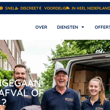
SNEL
DISCREET
VOORDELIG
IN HEEL NEDERLAN
OVER
DIENSTEN
OFFER
delige Ontruiming!
MGEGAAN
AFVAL OF
L?