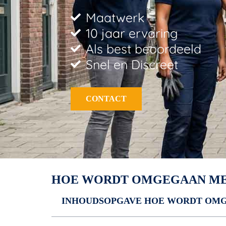
Maatwerk
10 jaar ervaring
Als best beoordeeld
Snel en Discreet
CONTACT
HOE WORDT OMGEGAAN MET
INHOUDSOPGAVE HOE WORDT OMGE