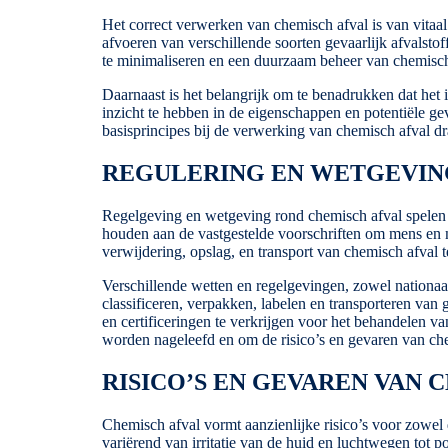
Het correct verwerken van chemisch afval is van vita
afvoeren van verschillende soorten gevaarlijk afvalstoff
te minimaliseren en een duurzaam beheer van chemisch
Daarnaast is het belangrijk om te benadrukken dat het i
inzicht te hebben in de eigenschappen en potentiële 
basisprincipes bij de verwerking van chemisch afval dr
REGULERING EN WETGEVIN
Regelgeving en wetgeving rond chemisch afval spelen een
houden aan de vastgestelde voorschriften om mens en m
verwijdering, opslag, en transport van chemisch afval 
Verschillende wetten en regelgevingen, zowel nationaal 
classificeren, verpakken, labelen en transporteren va
en certificeringen te verkrijgen voor het behandelen v
worden nageleefd en om de risico’s en gevaren van ch
RISICO’S EN GEVAREN VAN 
Chemisch afval vormt aanzienlijke risico’s voor zowel 
variërend van irritatie van de huid en luchtwegen tot