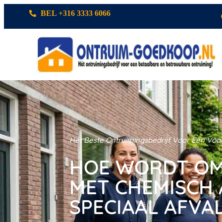
BEL +316 3333 6066
Hét Beste Ontruimingsbedrijf Voor Een Voor
HOE WORDT O
MET CHEMISCH 
SPECIAAL AFVA