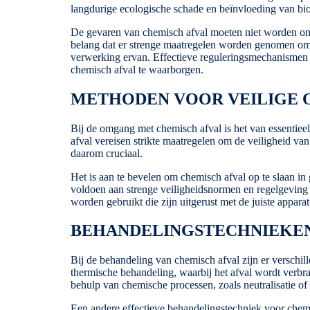
langdurige ecologische schade en beïnvloeding van biod
De gevaren van chemisch afval moeten niet worden onde
belang dat er strenge maatregelen worden genomen om de
verwerking ervan. Effectieve reguleringsmechanismen 
chemisch afval te waarborgen.
METHODEN VOOR VEILIGE O
Bij de omgang met chemisch afval is het van essentiee
afval vereisen strikte maatregelen om de veiligheid va
daarom cruciaal.
Het is aan te bevelen om chemisch afval op te slaan in
voldoen aan strenge veiligheidsnormen en regelgeving 
worden gebruikt die zijn uitgerust met de juiste appar
BEHANDELINGSTECHNIEKEN
Bij de behandeling van chemisch afval zijn er verschi
thermische behandeling, waarbij het afval wordt verbr
behulp van chemische processen, zoals neutralisatie o
Een andere effectieve behandelingstechniek voor chemi