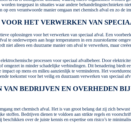
 worden toegepast in situaties waar andere behandelingstechnieken niet
n op een verantwoorde manier omgaan met chemisch afval en zo de imp
 VOOR HET VERWERKEN VAN SPECIA
fectieve oplossingen voor het verwerken van speciaal afval. Een voorbee
afval te onderwerpen aan hoge temperaturen in een zuurstofarme omgevi
biedt niet alleen een duurzame manier om afval te verwerken, maar cre
elektrochemische processen voor speciaal afvalbeheer. Door elektricite
of omgezet in minder schadelijke verbindingen. Dit benadering biedt ee
de impact op mens en milieu aanzienlijk te verminderen. Het voortdure
ende toekomst voor het veilig en duurzaam verwerken van speciaal afv
VAN BEDRIJVEN EN OVERHEDEN BI
omgang met chemisch afval. Het is van groot belang dat zij zich bewust
ke stoffen. Bedrijven dienen te voldoen aan strikte regels en voorschrif
ij beschikken over de juiste kennis en expertise om risico’s te minimal